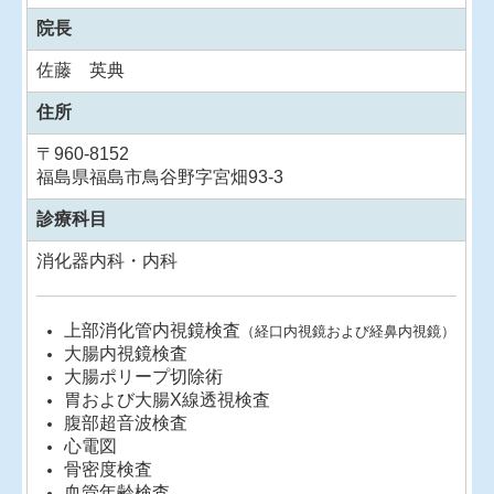
院長
佐藤 英典
住所
〒
960-8152
福島県福島市鳥谷野字宮畑93-3
診療科目
消化器内科・内科
上部消化管内視鏡検査
（経口内視鏡および経鼻内視鏡）
大腸内視鏡検査
大腸ポリープ切除術
胃および大腸X線透視検査
腹部超音波検査
心電図
骨密度検査
血管年齢検査